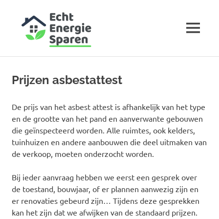
EchtEnergieS
MENU
Opstellen
Skip
EPC,
to
asbestattest
Prijzen asbestattest
en
content
elektriciteitskeuring
De prijs van het asbest attest is afhankelijk van het type
en de grootte van het pand en aanverwante gebouwen
die geïnspecteerd worden. Alle ruimtes, ook kelders,
tuinhuizen en andere aanbouwen die deel uitmaken van
de verkoop, moeten onderzocht worden.
Bij ieder aanvraag hebben we eerst een gesprek over
de toestand, bouwjaar, of er plannen aanwezig zijn en
er renovaties gebeurd zijn… Tijdens deze gesprekken
kan het zijn dat we afwijken van de standaard prijzen.