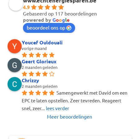
www.echtenergiesparen.be
4.9
Gebaseerd op 117 beoordelingen
powered by
G
o
o
g
l
e
beoordeel ons op
Youcef Ouldouali
vorige maand
Geert Glorieux
2 maanden geleden
Chrizzy
2 maanden geleden
Samengewerkt met David om een 
EPC te laten opstellen. Zeer tevreden. Reageert 
snel, zeer
... 
lees verder
Meer beoordelingen