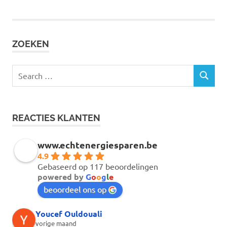
ZOEKEN
Search
SEARCH
for:
REACTIES KLANTEN
www.echtenergiesparen.be
4.9
Gebaseerd op 117 beoordelingen
powered by
G
o
o
g
l
e
beoordeel ons op
Youcef Ouldouali
vorige maand