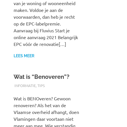
van je woning of wooneenheid
maken. Voldoe je aan de
voorwaarden, dan heb je recht
op de EPC-labelpremie.
Aanvraag bij Fluvius Start je
online aanvraag 2021 Belangrijk
EPC vóór de renovatie[…]
LEES MEER
Wat is “Benoveren”?
24/09/2020
AUTH-POSTS
INFORMATIE
,
TIPS
Wat is BENOveren? Gewoon
renoveren? Als het van de
Vlaamse overheid afhangt, doen
Vlamingen daar voortaan niet
meer aan mee. Wie verstandig