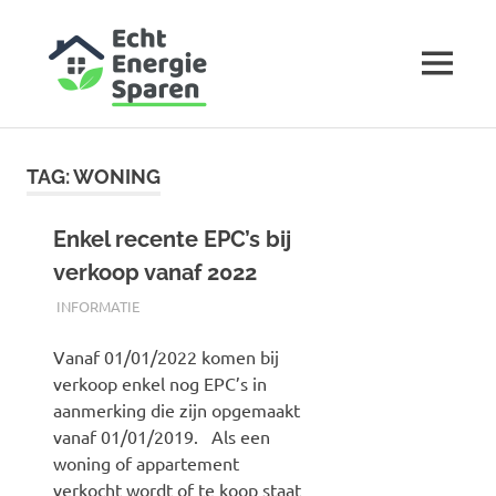
EchtEnergieS
MENU
Opstellen
Skip
EPC,
to
asbestattest
TAG:
WONING
en
content
elektriciteitskeuring
Enkel recente EPC’s bij
verkoop vanaf 2022
30/06/2021
AUTH-POSTS
INFORMATIE
Vanaf 01/01/2022 komen bij
verkoop enkel nog EPC’s in
aanmerking die zijn opgemaakt
vanaf 01/01/2019. Als een
woning of appartement
verkocht wordt of te koop staat