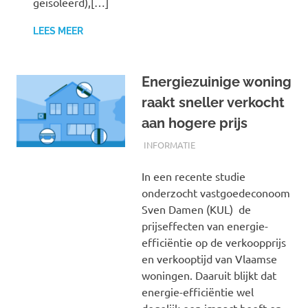
geïsoleerd),[…]
LEES MEER
Energiezuinige woning
raakt sneller verkocht
aan hogere prijs
04/07/2019
AUTH-POSTS
INFORMATIE
In een recente studie
onderzocht vastgoedeconoom
Sven Damen (KUL) de
prijseffecten van energie-
efficiëntie op de verkoopprijs
en verkooptijd van Vlaamse
woningen. Daaruit blijkt dat
energie-efficiëntie wel
degelijk een impact heeft op