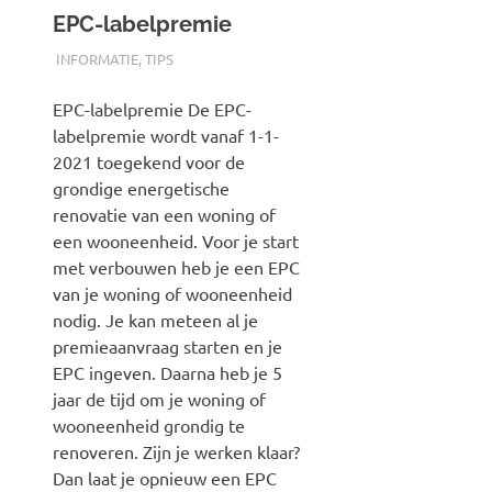
EPC-labelpremie
07/01/2021
AUTH-POSTS
INFORMATIE
,
TIPS
EPC-labelpremie De EPC-
labelpremie wordt vanaf 1-1-
2021 toegekend voor de
grondige energetische
renovatie van een woning of
een wooneenheid. Voor je start
met verbouwen heb je een EPC
van je woning of wooneenheid
nodig. Je kan meteen al je
premieaanvraag starten en je
EPC ingeven. Daarna heb je 5
jaar de tijd om je woning of
wooneenheid grondig te
renoveren. Zijn je werken klaar?
Dan laat je opnieuw een EPC